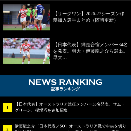
【リーグワン】2026-27シーズン移
籍加入選手まとめ（随時更新）
【日本代表】網走合宿メンバー34名
を発表。明大・伊藤龍之介ら選出。
早大…
NEWS RA
記事ランキング
【日本代表】オーストラリア遠征メンバー33名発表。サム・
グリーン、稲場巧を追加招集
伊藤龍之介［日本代表／SO］オーストラリア戦で中央を切り