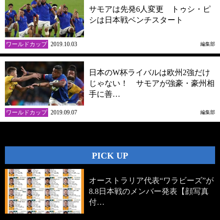
サモアは先発6人変更 トゥシ・ピ
シは日本戦ベンチスタート
ワールドカップ
2019.10.03
編集部
日本のW杯ライバルは欧州2強だけ
じゃない！ サモアが強豪・豪州相
手に善…
ワールドカップ
2019.09.07
編集部
PICK UP
オーストラリア代表“ワラビーズ”が
8.8日本戦のメンバー発表【顔写真
付…