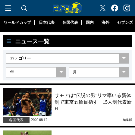
"ラグビーリパブリック"
ワールドカップ
日本代表
各国代表
国内
海外
セブンズ
ニュース一覧
サモアは“伝説の男”リマ率いる新体
制で東京五輪目指す 15人制代表新
H…
各国代表
2020.08.12
編集部