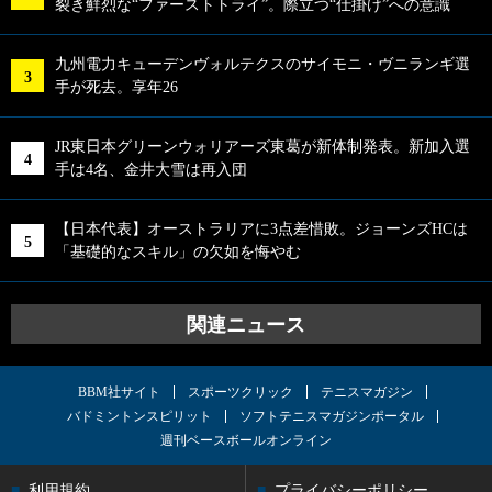
裂き鮮烈な“ファーストトライ”。際立つ“仕掛け”への意識
九州電力キューデンヴォルテクスのサイモニ・ヴニランギ選
手が死去。享年26
JR東日本グリーンウォリアーズ東葛が新体制発表。新加入選
手は4名、金井大雪は再入団
【日本代表】オーストラリアに3点差惜敗。ジョーンズHCは
「基礎的なスキル」の欠如を悔やむ
関連ニュース
BBM社サイト
スポーツクリック
テニスマガジン
バドミントンスピリット
ソフトテニスマガジンポータル
週刊ベースボールオンライン
利用規約
プライバシーポリシー