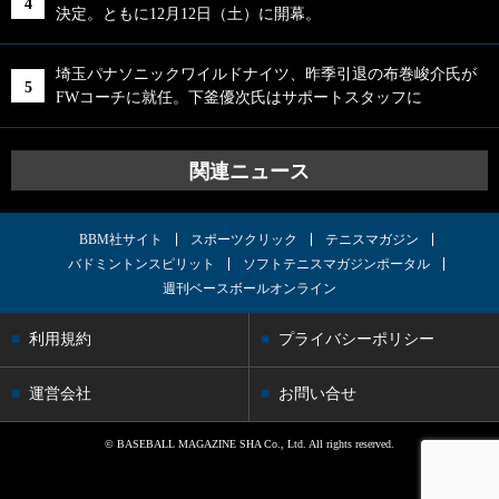
決定。ともに12月12日（土）に開幕。
埼玉パナソニックワイルドナイツ、昨季引退の布巻峻介氏が
FWコーチに就任。下釜優次氏はサポートスタッフに
関連ニュース
BBM社サイト
スポーツクリック
テニスマガジン
バドミントンスピリット
ソフトテニスマガジンポータル
週刊ベースボールオンライン
利用規約
プライバシーポリシー
運営会社
お問い合せ
© BASEBALL MAGAZINE SHA Co., Ltd. All rights reserved.