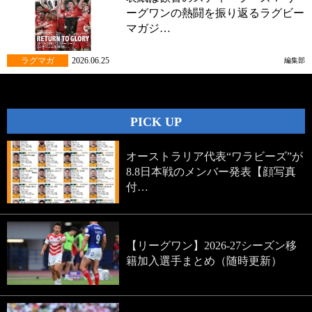
ーグワンの熱闘を振り返るラグビー
マガジ…
ラグマガ
2026.06.25
編集部
PICK UP
オーストラリア代表“ワラビーズ”が
8.8日本戦のメンバー発表【顔写真
付…
【リーグワン】2026-27シーズン移
籍加入選手まとめ（随時更新）