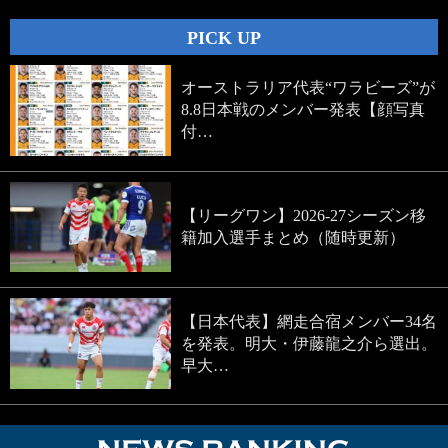
PICK UP
オーストラリア代表“ワラビーズ”が
8.8日本戦のメンバー発表【顔写真
付…
【リーグワン】2026-27シーズン移
籍加入選手まとめ（随時更新）
【日本代表】網走合宿メンバー34名
を発表。明大・伊藤龍之介ら選出。
早大…