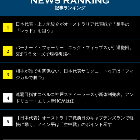
NEWS RA
記事ランキング
日本代表・上ノ坊駿介がオーストラリア代表戦で「相手の
『レッド』を狙う」
バーナード・フォーリー、ニック・フィップスが引退撤回。
SRPワラターズで現役復帰へ
相手が誰でも関係ない。日本代表サミソニ・トゥアは「フィ
ジカルで勝つ」
連覇目指すコベルコ神戸スティーラーズが新体制発表。アン
ドリュー・エリス新HCが就任
【日本代表】オーストラリア戦前日のキャプテンズランで軽
快に動く。メイン平は「空中戦」のポイント示す