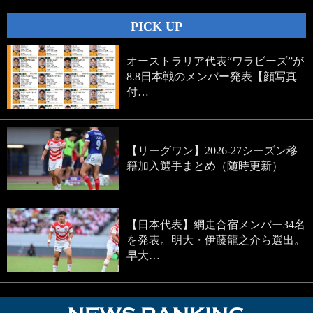
PICK UP
オーストラリア代表“ワラビーズ”が
8.8日本戦のメンバー発表【顔写真
付…
【リーグワン】2026-27シーズン移
籍加入選手まとめ（随時更新）
【日本代表】網走合宿メンバー34名
を発表。明大・伊藤龍之介ら選出。
早大…