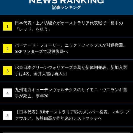
NEWS RA
記事ランキング
日本代表・上ノ坊駿介がオーストラリア代表戦で「相手の
『レッド』を狙う」
バーナード・フォーリー、ニック・フィップスが引退撤回。
SRPワラターズで現役復帰へ
JR東日本グリーンウォリアーズ東葛が新体制発表。新加入選
手は4名、金井大雪は再入団
九州電力キューデンヴォルテクスのサイモニ・ヴニランギ選
手が死去。享年26
【日本代表】8.8オーストラリア戦のメンバー発表。マキシ フ
ァウルア、矢崎由高が昨年来のテストマッチへ