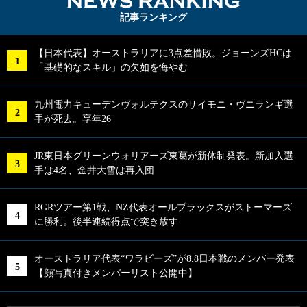
NEWS RA
記事ランキング
【日本代表】オーストラリアに3点差惜敗。ジョーンズHCは
「基礎的なスキル」の欠如を悔やむ
九州電力キューデンヴォルテクスのサイモニ・ヴニランギ選
手が死去。享年26
JR東日本グリーンウォリアーズ東葛が新体制発表。新加入選
手は4名、金井大雪は再入団
RGRツアー第1戦、NZ代表オールブラックスがストーマーズ
に勝利。後半連続得点で突き放す
オーストラリア代表“ワラビーズ”が8.8日本戦のメンバー発表
【顔写真付きメンバーリスト公開中】