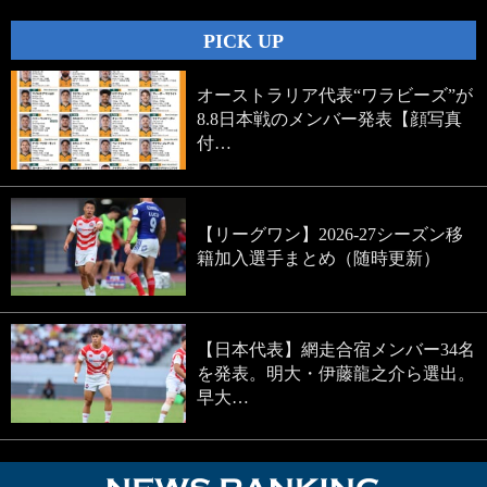
PICK UP
オーストラリア代表“ワラビーズ”が
8.8日本戦のメンバー発表【顔写真
付…
【リーグワン】2026-27シーズン移
籍加入選手まとめ（随時更新）
【日本代表】網走合宿メンバー34名
を発表。明大・伊藤龍之介ら選出。
早大…