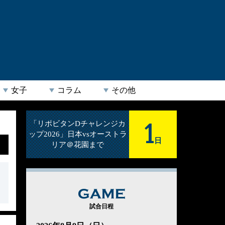
女子
コラム
その他
1
「リポビタンDチャレンジカ
ップ2026」日本vsオーストラ
日
リア＠花園まで
GAME
試合日程