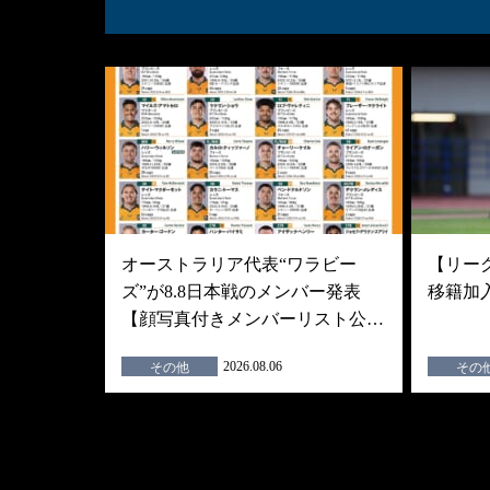
オーストラリア代表“ワラビー
【リーグ
ズ”が8.8日本戦のメンバー発表
移籍加
【顔写真付きメンバーリスト公…
2026.08.06
その他
その