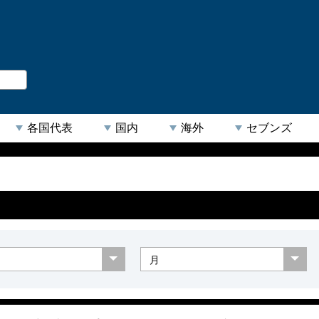
。
閉じる
各国代表
国内
海外
セブンズ
【人気キーワード】