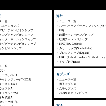
表
海外
ス一覧
ニュース一覧
スネーションズ
スーパーラグビー パシフィック(NZ
グビーチャンピオンシップ
FIJ)
ョンズチャンピオンシップ
欧州チャンピオンズカップ
ィック・ネーションズカップ
欧州チャレンジカップ
ラグビーチャンピオンシップ
NPC(New Zealand)
ャンピオンシップ
カリーカップ(South Africa)
プレミアシップ(England)
URC（Ireland・Wales・Scotland・Ita
トップ14(France)
ス一覧
ワン
セブンズ
ーグ(~2021)
ャレンジリーグ(~2021)
ニュース一覧
ースト Div.1
男子セブンズ
ウェストA
女子セブンズ
キュウシュウA
2020東京オリンピック
学対抗戦A
学リーグ戦1部
女子