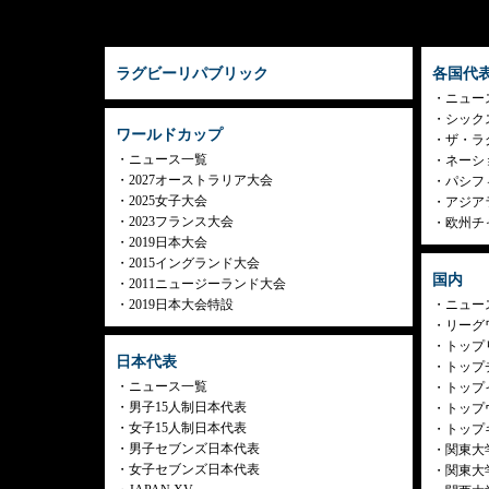
ラグビーリパブリック
各国代
ニュー
シック
ワールドカップ
ザ・ラ
ニュース一覧
ネーシ
2027オーストラリア大会
パシフ
2025女子大会
アジア
2023フランス大会
欧州チ
2019日本大会
2015イングランド大会
国内
2011ニュージーランド大会
2019日本大会特設
ニュー
リーグ
トップリ
日本代表
トップチ
ニュース一覧
トップイ
男子15人制日本代表
トップ
女子15人制日本代表
トップ
男子セブンズ日本代表
関東大
女子セブンズ日本代表
関東大