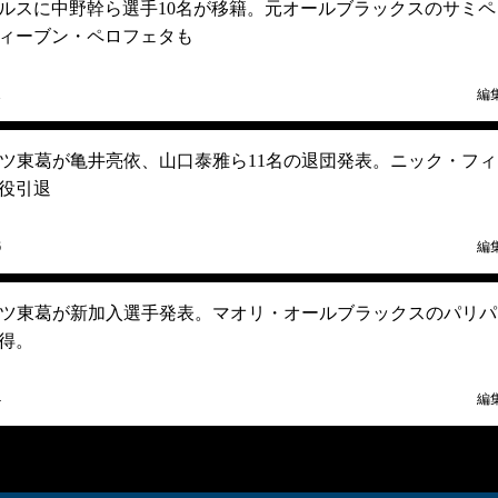
ルスに中野幹ら選手10名が移籍。元オールブラックスのサミペ
ィーブン・ペロフェタも
1
編
ッツ東葛が亀井亮依、山口泰雅ら11名の退団発表。ニック・フィ
役引退
6
編
ッツ東葛が新加入選手発表。マオリ・オールブラックスのパリパ
得。
4
編