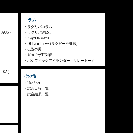
コラム
ラグリパコラム
・AUS・
ラグリパWEST
Player to watch
Did you know? (ラグビー豆知識)
伝説の男
ギョウザ耳列伝
パシフィックアイランダー・リレートーク
ly・SA）
その他
Hot Shot
試合日程一覧
試合結果一覧