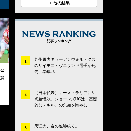
他の結果
NEWS RANK
記事ランキング
九州電力キューデンヴォルテクス
のサイモニ・ヴニランギ選手が死
4
去。享年26
選
【日本代表】オーストラリアに3
点差惜敗。ジョーンズHCは「基礎
的なスキル」の欠如を悔やむ
天理大、春の連勝続く。