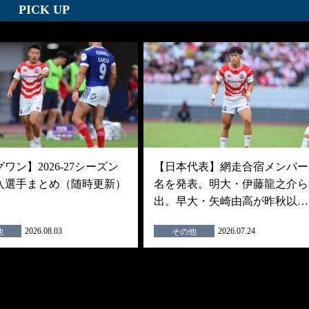
PICK UP
ワン】2026-27シーズン
【日本代表】網走合宿メンバー3
入選手まとめ（随時更新）
名を発表。明大・伊藤龍之介ら
出。早大・矢崎由高が昨秋以…
2026.08.03
2026.07.24
他
その他