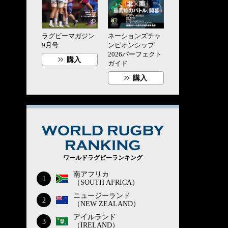
ラグビーマガジン
ネーションズチャ
9月号
ンピオンシップ
2026パーフェクト
購入
ガイド
購入
WORLD RUG
ワールドラグビーランキング
南アフリカ
1
（SOUTH AFRICA）
ニュージーランド
2
（NEW ZEALAND）
アイルランド
3
（IRELAND）