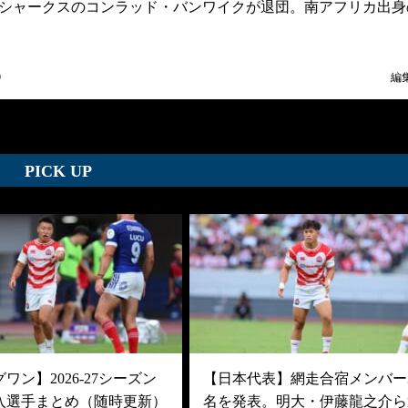
シャークスのコンラッド・バンワイクが退団。南アフリカ出身
9
編
PICK UP
ワン】2026-27シーズン
【日本代表】網走合宿メンバー3
入選手まとめ（随時更新）
名を発表。明大・伊藤龍之介ら