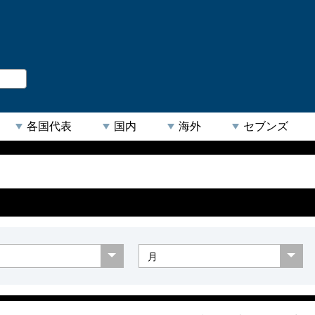
。
閉じる
各国代表
国内
海外
セブンズ
【人気キーワード】