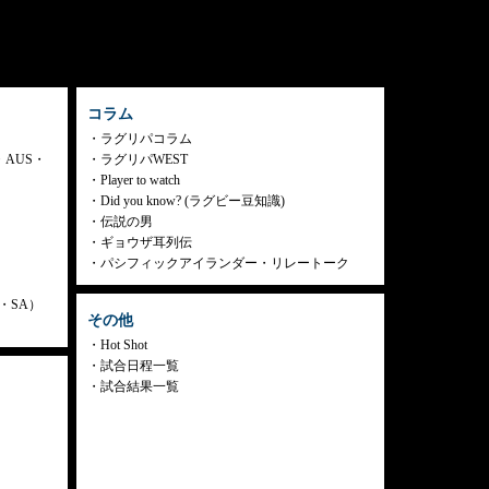
コラム
ラグリパコラム
・AUS・
ラグリパWEST
Player to watch
Did you know? (ラグビー豆知識)
伝説の男
ギョウザ耳列伝
パシフィックアイランダー・リレートーク
ly・SA）
その他
Hot Shot
試合日程一覧
試合結果一覧