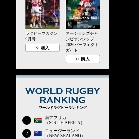
ラグビーマガジン
ネーションズチャ
9月号
ンピオンシップ
2026パーフェクト
購入
ガイド
購入
WORLD RUG
ワールドラグビーランキング
南アフリカ
1
（SOUTH AFRICA）
ニュージーランド
2
（NEW ZEALAND）