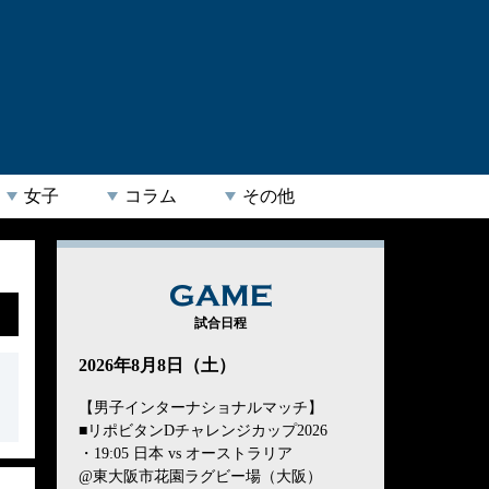
女子
コラム
その他
GAME
試合日程
2026年8月8日（土）
【男子インターナショナルマッチ】
■リポビタンDチャレンジカップ2026
・19:05 日本 vs オーストラリア
@東大阪市花園ラグビー場（大阪）