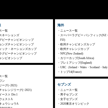
表
海外
ス一覧
ニュース一覧
スネーションズ
スーパーラグビー パシフィック(NZ
グビーチャンピオンシップ
FIJ)
ョンズチャンピオンシップ
欧州チャンピオンズカップ
ィック・ネーションズカップ
欧州チャレンジカップ
ラグビーチャンピオンシップ
NPC(New Zealand)
ャンピオンシップ
カリーカップ(South Africa)
プレミアシップ(England)
URC（Ireland・Wales・Scotland・Ita
トップ14(France)
ス一覧
ワン
セブンズ
ーグ(~2021)
ャレンジリーグ(~2021)
ニュース一覧
ースト Div.1
男子セブンズ
ウェストA
女子セブンズ
キュウシュウA
2020東京オリンピック