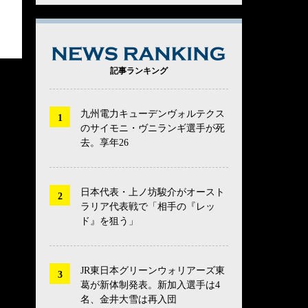
NEWS RANK
記事ランキング
九州電力キューデンヴォルテクス
のサイモニ・ヴニランギ選手が死
去。享年26
日本代表・上ノ坊駿介がオースト
ラリア代表戦で「相手の『レッ
ド』を狙う」
JR東日本グリーンウォリアーズ東
葛が新体制発表。新加入選手は4
名、金井大雪は再入団