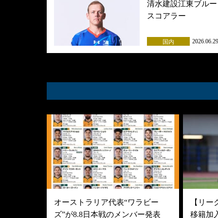
清水建設江東ブルー
スコアラー
2026.06.2
国内
オーストラリア代表“ワラビー
【リーグ
ズ”が8.8日本戦のメンバー発表
移籍加