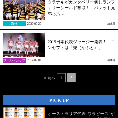
タラナキがカンタベリー倒しランフ
ァリーシールド奪取！ バレット兄
弟ら活…
海外
2020.09.20
編集部
2019日本代表ジャージー発表！ コ
ンセプトは「兜（かぶと）」
ワールドカップ
2019.07.04
編集部
Posts
≪ 前へ
1
2
navigation
PICK UP
オーストラリア代表“ワラビーズ”が