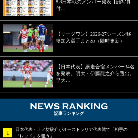
8.8日本戦のメンバー発表【顔写真
付…
【リーグワン】2026-27シーズン移
籍加入選手まとめ（随時更新）
【日本代表】網走合宿メンバー34名
を発表。明大・伊藤龍之介ら選出。
早大…
NEWS RA
記事ランキング
日本代表・上ノ坊駿介がオーストラリア代表戦で「相手の
『レッド』を狙う」