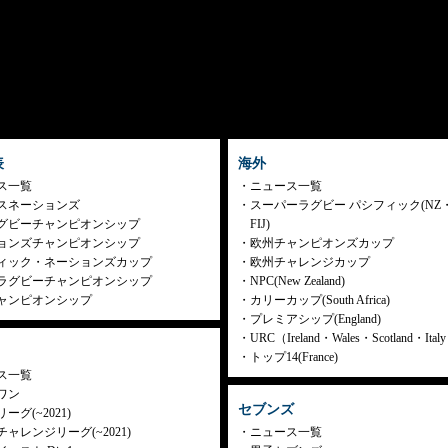
表
海外
ス一覧
ニュース一覧
スネーションズ
スーパーラグビー パシフィック(NZ
グビーチャンピオンシップ
FIJ)
ョンズチャンピオンシップ
欧州チャンピオンズカップ
ィック・ネーションズカップ
欧州チャレンジカップ
ラグビーチャンピオンシップ
NPC(New Zealand)
ャンピオンシップ
カリーカップ(South Africa)
プレミアシップ(England)
URC（Ireland・Wales・Scotland・Ita
トップ14(France)
ス一覧
ワン
セブンズ
ーグ(~2021)
ャレンジリーグ(~2021)
ニュース一覧