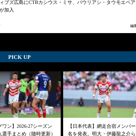
ィブズ広島にCTBカシウス・ミサ、パウリアシ・タウモエペア
が加入
7
編
PICK UP
ワン】2026-27シーズン
【日本代表】網走合宿メンバー3
入選手まとめ（随時更新）
名を発表。明大・伊藤龍之介ら