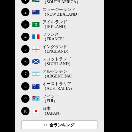
（SOUTH AFRICA）
ニュージーランド
2
（NEW ZEALAND）
アイルランド
3
（IRELAND）
フランス
4
（FRANCE）
イングランド
5
（ENGLAND）
スコットランド
6
（SCOTLAND）
アルゼンチン
7
（ARGENTINA）
オーストラリア
8
（AUSTRALIA）
フィジー
9
（FIJI）
日本
10
（JAPAN）
全ランキング