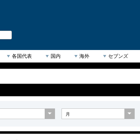
。
閉じる
各国代表
国内
海外
セブンズ
【人気キーワード】