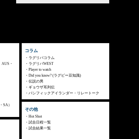
コラム
ラグリパコラム
・AUS・
ラグリパWEST
Player to watch
Did you know? (ラグビー豆知識)
伝説の男
ギョウザ耳列伝
パシフィックアイランダー・リレートーク
ly・SA）
その他
Hot Shot
試合日程一覧
試合結果一覧