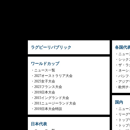
ラグビーリパブリック
各国代
ニュー
シック
ワールドカップ
ザ・ラ
ニュース一覧
ネーシ
2027オーストラリア大会
パシフ
2025女子大会
アジア
2023フランス大会
欧州チ
2019日本大会
2015イングランド大会
国内
2011ニュージーランド大会
2019日本大会特設
ニュー
リーグ
トップリ
日本代表
トップチ