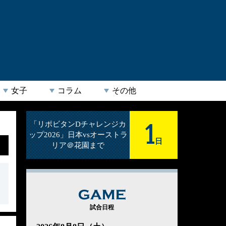
女子
コラム
その他
1
「リポビタンDチャレンジカ
ップ2026」日本vsオーストラ
日
リア＠花園まで
GAME
試合日程