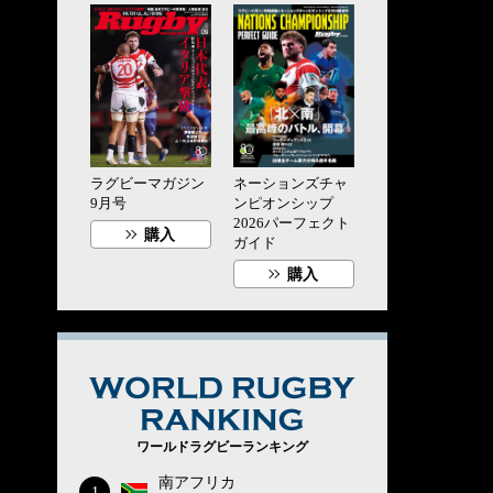
ラグビーマガジン
ネーションズチャ
9月号
ンピオンシップ
2026パーフェクト
購入
ガイド
購入
WORLD RUG
ワールドラグビーランキング
南アフリカ
1