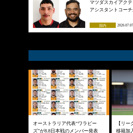
マツダスカイアクテ
アシスタントコーチ
2026.07.0
国内
オーストラリア代表“ワラビー
【リーグ
ズ”が8.8日本戦のメンバー発表
移籍加