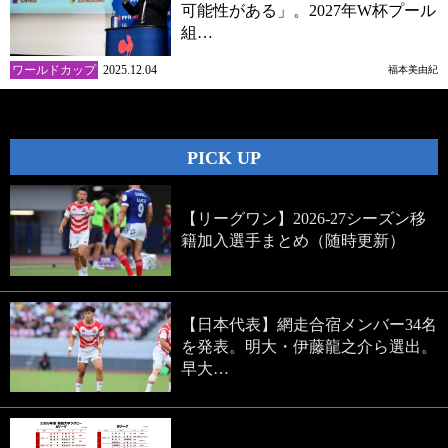
可能性がある」。2027年W杯プール
組…
ワールドカップ
2025.12.04
福本美由紀
PICK UP
【リーグワン】2026-27シーズン移
籍加入選手まとめ（随時更新）
【日本代表】網走合宿メンバー34名
を発表。明大・伊藤龍之介ら選出。
早大…