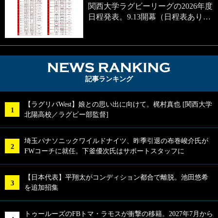
関西大学ラグビーリーグの2026年度
日程発表。9.13開幕（日程表あり…
NEWS RA
記事ランキング
【ラグリパWest】娘との思い出に向けて。梶村真也 [関西大学
北陽高校／ラグビー部監督]
埼玉パナソニックワイルドナイツ、昨季引退の布巻峻介氏が
FWコーチに就任。下釜優次氏はサポートスタッフに
【日本代表】平翔太がコンディション都合で離脱。池田悠希
を追加招集
トゥールーズのFBトマ・ラモスが衝撃の移籍。2027年7月から