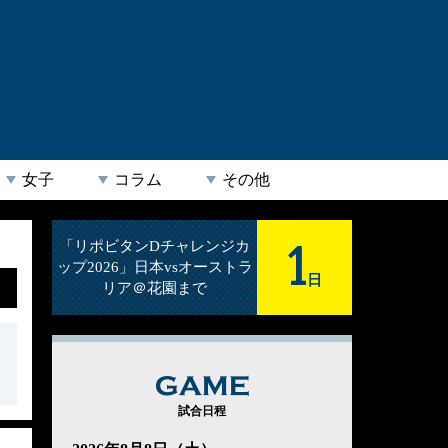
女子
コラム
その他
1
「リポビタンDチャレンジカ
ップ2026」日本vsオーストラ
日
リア＠花園まで
GAME
試合日程