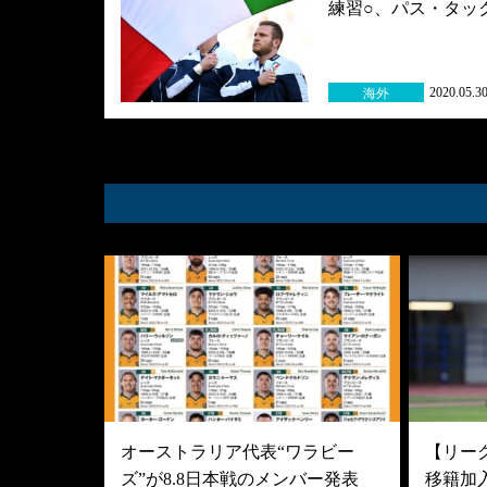
練習○、パス・タッ
2020.05.3
海外
オーストラリア代表“ワラビー
【リーグ
ズ”が8.8日本戦のメンバー発表
移籍加