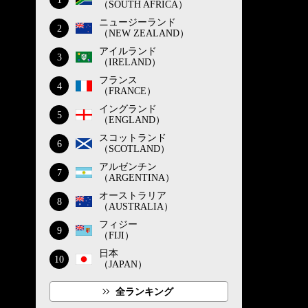
（SOUTH AFRICA）
ニュージーランド
2
（NEW ZEALAND）
アイルランド
3
（IRELAND）
フランス
4
（FRANCE）
イングランド
5
（ENGLAND）
スコットランド
6
（SCOTLAND）
アルゼンチン
7
（ARGENTINA）
オーストラリア
8
（AUSTRALIA）
フィジー
9
（FIJI）
日本
10
（JAPAN）
全ランキング