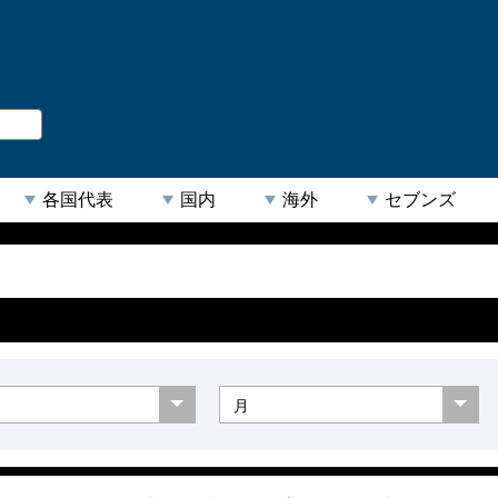
。
閉じる
各国代表
国内
海外
セブンズ
【人気キーワード】