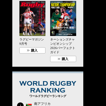
ラグビーマガジン
ネーションズチャ
9月号
ンピオンシップ
2026パーフェクト
購入
ガイド
購入
WORLD RUG
ワールドラグビーランキング
南アフリカ
1