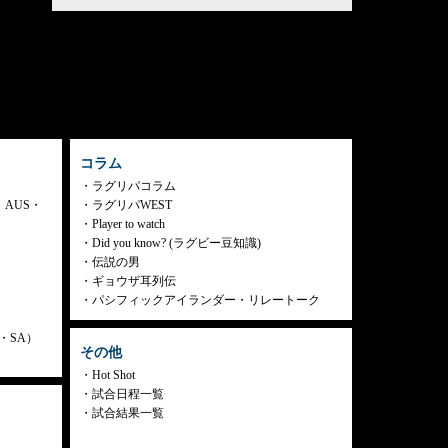
コラム
ラグリパコラム
・AUS・
ラグリパWEST
Player to watch
Did you know? (ラグビー豆知識)
伝説の男
ギョウザ耳列伝
パシフィックアイランダー・リレートーク
ly・SA）
その他
Hot Shot
試合日程一覧
試合結果一覧