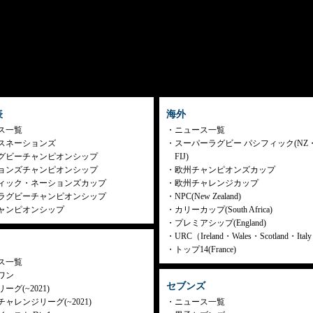
表
海外
ス一覧
ニュース一覧
スネーションズ
スーパーラグビー パシフィック(NZ
グビーチャンピオンシップ
FIJ)
ョンズチャンピオンシップ
欧州チャンピオンズカップ
ィック・ネーションズカップ
欧州チャレンジカップ
ラグビーチャンピオンシップ
NPC(New Zealand)
ャンピオンシップ
カリーカップ(South Africa)
プレミアシップ(England)
URC（Ireland・Wales・Scotland・Ita
トップ14(France)
ス一覧
ワン
セブンズ
ーグ(~2021)
ャレンジリーグ(~2021)
ニュース一覧