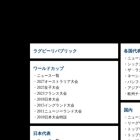
ラグビーリパブリック
各国代
ニュー
シック
ワールドカップ
ザ・ラ
ニュース一覧
ネーシ
2027オーストラリア大会
パシフ
2025女子大会
アジア
2023フランス大会
欧州チ
2019日本大会
2015イングランド大会
国内
2011ニュージーランド大会
2019日本大会特設
ニュー
リーグ
トップリ
日本代表
トップチ