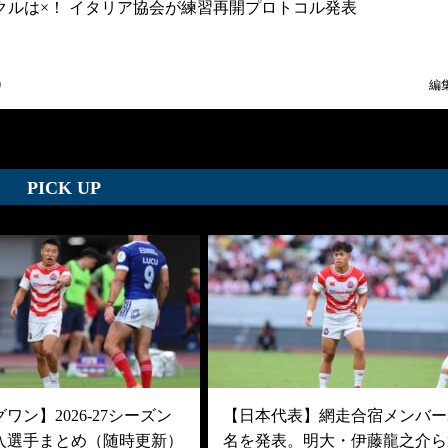
クルは×！ イタリア協会が練習再開プロトコル発表
0
編
PICK UP
ワン】2026-27シーズン
【日本代表】網走合宿メンバー3
入選手まとめ（随時更新）
名を発表。明大・伊藤龍之介ら