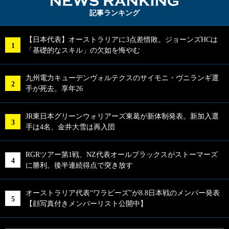
NEWS RA
記事ランキング
【日本代表】オーストラリアに3点差惜敗。ジョーンズHCは
「基礎的なスキル」の欠如を悔やむ
九州電力キューデンヴォルテクスのサイモニ・ヴニランギ選
手が死去。享年26
JR東日本グリーンウォリアーズ東葛が新体制発表。新加入選
手は4名、金井大雪は再入団
RGRツアー第1戦、NZ代表オールブラックスがストーマーズ
に勝利。後半連続得点で突き放す
オーストラリア代表“ワラビーズ”が8.8日本戦のメンバー発表
【顔写真付きメンバーリスト公開中】