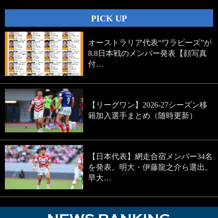
PICK UP
オーストラリア代表“ワラビーズ”が
8.8日本戦のメンバー発表【顔写真
付…
【リーグワン】2026-27シーズン移
籍加入選手まとめ（随時更新）
【日本代表】網走合宿メンバー34名
を発表。明大・伊藤龍之介ら選出。
早大…