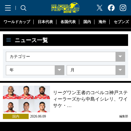
"ラグビーリパブリック"
ワールドカップ
日本代表
各国代表
国内
海外
セブンズ
ニュース一覧
リーグワン王者のコベルコ神戸ステ
ィーラーズから中島イシレリ、ワイ
サケ・…
国内
2026.06.09
編集部