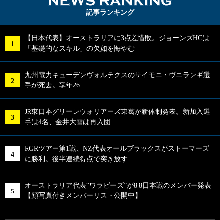
NEWS RA
記事ランキング
【日本代表】オーストラリアに3点差惜敗。ジョーンズHCは
「基礎的なスキル」の欠如を悔やむ
九州電力キューデンヴォルテクスのサイモニ・ヴニランギ選
手が死去。享年26
JR東日本グリーンウォリアーズ東葛が新体制発表。新加入選
手は4名、金井大雪は再入団
RGRツアー第1戦、NZ代表オールブラックスがストーマーズ
に勝利。後半連続得点で突き放す
オーストラリア代表“ワラビーズ”が8.8日本戦のメンバー発表
【顔写真付きメンバーリスト公開中】