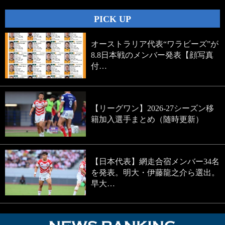
PICK UP
オーストラリア代表“ワラビーズ”が
8.8日本戦のメンバー発表【顔写真
付…
【リーグワン】2026-27シーズン移
籍加入選手まとめ（随時更新）
【日本代表】網走合宿メンバー34名
を発表。明大・伊藤龍之介ら選出。
早大…