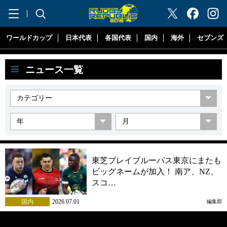
"ラグビーリパブリック"
ワールドカップ
日本代表
各国代表
国内
海外
セブンズ
ニュース一覧
東芝ブレイブルーパス東京にまたも
ビッグネームが加入！ 南ア、NZ、
スコ…
国内
2026.07.01
編集部