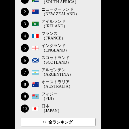
（SOUTH AFRICA）
ニュージーランド
2
（NEW ZEALAND）
アイルランド
3
（IRELAND）
フランス
4
（FRANCE）
イングランド
5
（ENGLAND）
スコットランド
6
（SCOTLAND）
アルゼンチン
7
（ARGENTINA）
オーストラリア
8
（AUSTRALIA）
フィジー
9
（FIJI）
日本
10
（JAPAN）
全ランキング