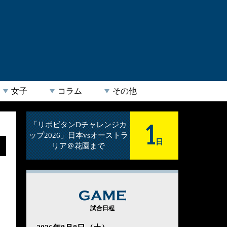
女子
コラム
その他
1
「リポビタンDチャレンジカ
ップ2026」日本vsオーストラ
日
リア＠花園まで
GAME
試合日程