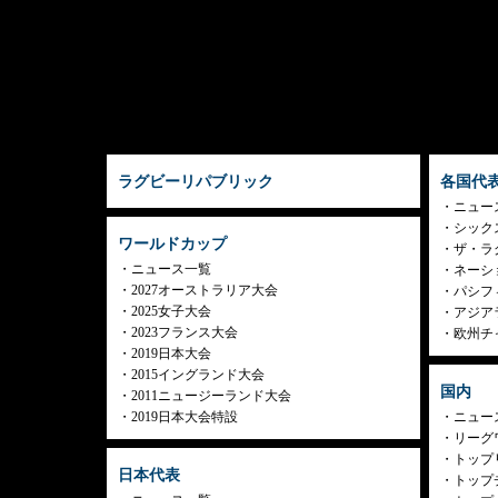
ラグビーリパブリック
各国代
ニュー
シック
ワールドカップ
ザ・ラ
ニュース一覧
ネーシ
2027オーストラリア大会
パシフ
2025女子大会
アジア
2023フランス大会
欧州チ
2019日本大会
2015イングランド大会
国内
2011ニュージーランド大会
2019日本大会特設
ニュー
リーグ
トップリ
日本代表
トップチ