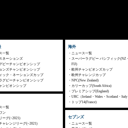
表
海外
ス一覧
ニュース一覧
スネーションズ
スーパーラグビー パシフィック(NZ
グビーチャンピオンシップ
FIJ)
ョンズチャンピオンシップ
欧州チャンピオンズカップ
ィック・ネーションズカップ
欧州チャレンジカップ
ラグビーチャンピオンシップ
NPC(New Zealand)
ャンピオンシップ
カリーカップ(South Africa)
プレミアシップ(England)
URC（Ireland・Wales・Scotland・Ita
トップ14(France)
ス一覧
ワン
セブンズ
ーグ(~2021)
ャレンジリーグ(~2021)
ニュース一覧