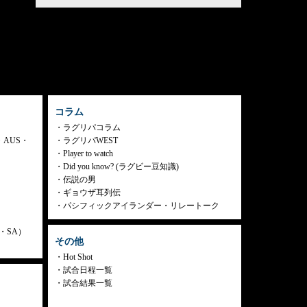
コラム
ラグリパコラム
・AUS・
ラグリパWEST
Player to watch
Did you know? (ラグビー豆知識)
伝説の男
ギョウザ耳列伝
パシフィックアイランダー・リレートーク
ly・SA）
その他
Hot Shot
試合日程一覧
試合結果一覧