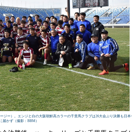
ジャージー）。エンジと白の大阪朝鮮高カラーの千里馬クラブは26大会ぶり決勝も日本
に届かず（撮影：BBM）