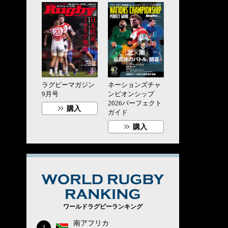
ラグビーマガジン
ネーションズチャ
9月号
ンピオンシップ
2026パーフェクト
購入
ガイド
購入
WORLD RUG
ワールドラグビーランキング
南アフリカ
1