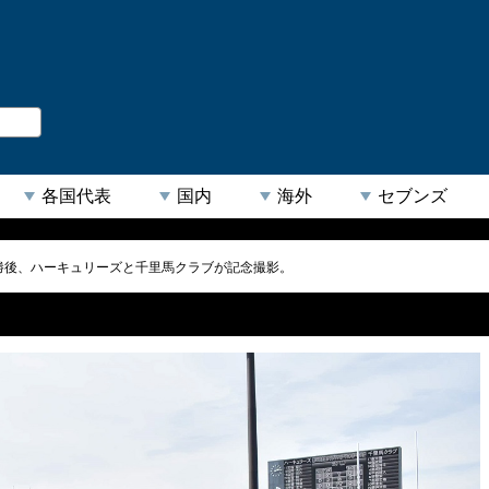
。
閉じる
各国代表
国内
海外
セブンズ
勝後、ハーキュリーズと千里馬クラブが記念撮影。
【人気キーワード】