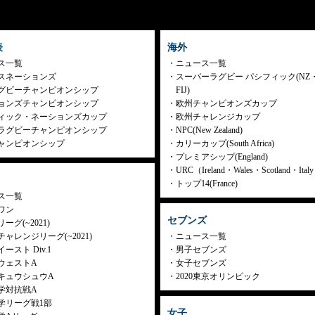
表
海外
ス一覧
ニュース一覧
スネーションズ
スーパーラグビー パシフィック(NZ
グビーチャンピオンシップ
FIJ)
ョンズチャンピオンシップ
欧州チャンピオンズカップ
ィック・ネーションズカップ
欧州チャレンジカップ
ラグビーチャンピオンシップ
NPC(New Zealand)
ャンピオンシップ
カリーカップ(South Africa)
プレミアシップ(England)
URC（Ireland・Wales・Scotland・Ita
トップ14(France)
ス一覧
ワン
セブンズ
ーグ(~2021)
ャレンジリーグ(~2021)
ニュース一覧
ースト Div.1
男子セブンズ
ウェストA
女子セブンズ
キュウシュウA
2020東京オリンピック
学対抗戦A
学リーグ戦1部
女子