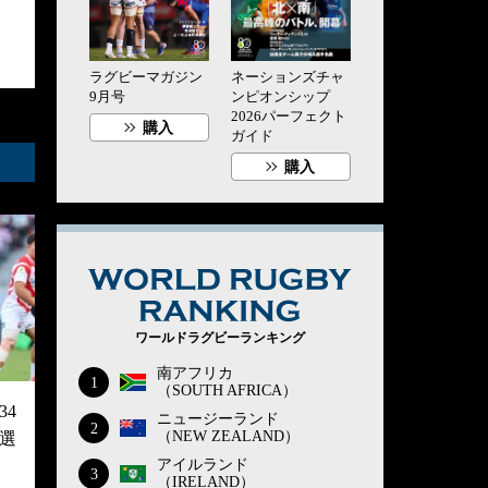
ラグビーマガジン
ネーションズチャ
9月号
ンピオンシップ
2026パーフェクト
購入
ガイド
購入
WORLD RUG
ワールドラグビーランキング
南アフリカ
1
（SOUTH AFRICA）
4
ニュージーランド
2
（NEW ZEALAND）
選
アイルランド
3
（IRELAND）