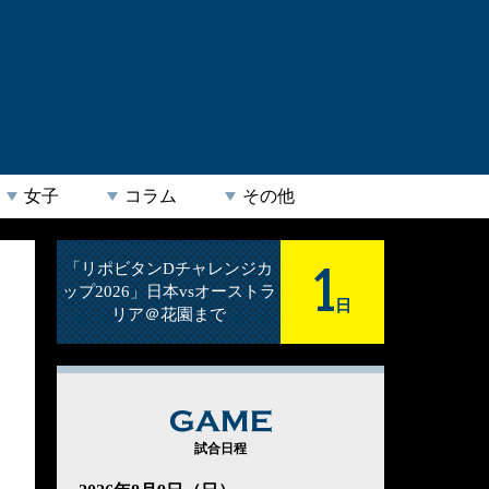
女子
コラム
その他
1
「リポビタンDチャレンジカ
ップ2026」日本vsオーストラ
日
リア＠花園まで
GAME
試合日程