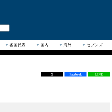
。
閉じる
各国代表
国内
海外
セブンズ
【人気キーワード】
X
Facebook
LINE