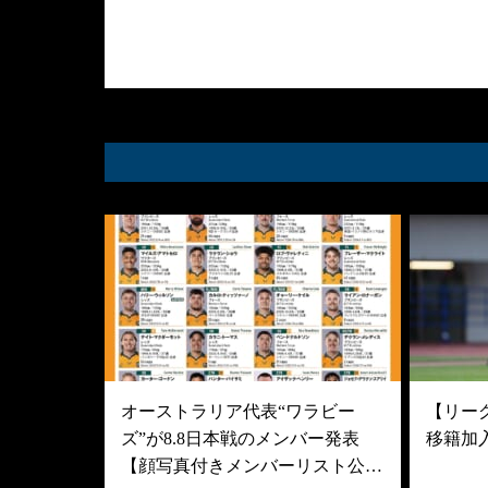
オーストラリア代表“ワラビー
【リーグ
ズ”が8.8日本戦のメンバー発表
移籍加
【顔写真付きメンバーリスト公…