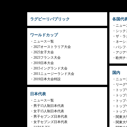
ラグビーリパブリック
各国代
ニュー
シック
ワールドカップ
ザ・ラ
ニュース一覧
ネーシ
2027オーストラリア大会
パシフ
2025女子大会
アジア
2023フランス大会
欧州チ
2019日本大会
2015イングランド大会
国内
2011ニュージーランド大会
2019日本大会特設
ニュー
リーグ
トップリ
日本代表
トップチ
ニュース一覧
トップイ
男子15人制日本代表
トップ
女子15人制日本代表
トップ
男子セブンズ日本代表
関東大
女子セブンズ日本代表
関東大