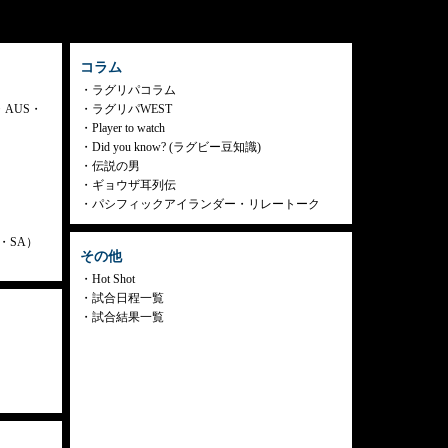
コラム
ラグリパコラム
・AUS・
ラグリパWEST
Player to watch
Did you know? (ラグビー豆知識)
伝説の男
ギョウザ耳列伝
パシフィックアイランダー・リレートーク
ly・SA）
その他
Hot Shot
試合日程一覧
試合結果一覧