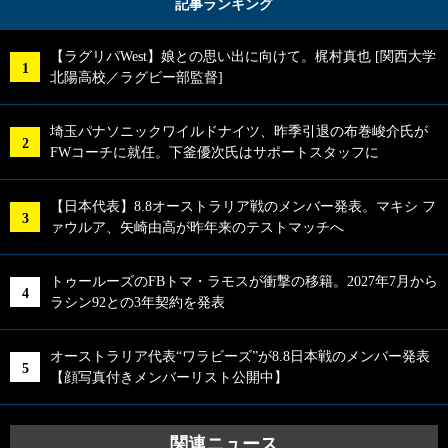
記事ランキング
【ラグリパWest】娘との思い出に向けて。梶村真也 [関西大学
北陽高校／ラグビー部監督]
埼玉パナソニックワイルドナイツ、昨季引退の布巻峻介氏が
FWコーチに就任。下釜優次氏はサポートスタッフに
【日本代表】8.8オーストラリア戦のメンバー発表。マキシ フ
ァウルア、矢崎由高が昨年来のテストマッチへ
トゥールーズのFBトマ・ラモスが衝撃の移籍。2027年7月から
ラシン92との3年契約を発表
オーストラリア代表“ワラビーズ”が8.8日本戦のメンバー発表
【顔写真付きメンバーリスト公開中】
関連ニュース