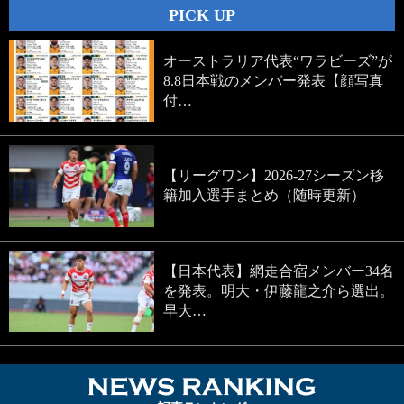
PICK UP
オーストラリア代表“ワラビーズ”が
8.8日本戦のメンバー発表【顔写真
付…
【リーグワン】2026-27シーズン移
籍加入選手まとめ（随時更新）
【日本代表】網走合宿メンバー34名
を発表。明大・伊藤龍之介ら選出。
早大…
NEWS RA