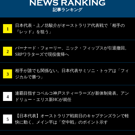
NEWS RA
記事ランキング
日本代表・上ノ坊駿介がオーストラリア代表戦で「相手の
『レッド』を狙う」
バーナード・フォーリー、ニック・フィップスが引退撤回。
SRPワラターズで現役復帰へ
相手が誰でも関係ない。日本代表サミソニ・トゥアは「フィ
ジカルで勝つ」
連覇目指すコベルコ神戸スティーラーズが新体制発表。アン
ドリュー・エリス新HCが就任
【日本代表】オーストラリア戦前日のキャプテンズランで軽
快に動く。メイン平は「空中戦」のポイント示す