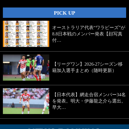
PICK UP
オーストラリア代表“ワラビーズ”が
8.8日本戦のメンバー発表【顔写真
付…
【リーグワン】2026-27シーズン移
籍加入選手まとめ（随時更新）
【日本代表】網走合宿メンバー34名
を発表。明大・伊藤龍之介ら選出。
早大…