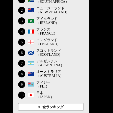
（SOUTH AFRICA）
ニュージーランド
2
（NEW ZEALAND）
アイルランド
3
（IRELAND）
フランス
4
（FRANCE）
イングランド
5
（ENGLAND）
スコットランド
6
（SCOTLAND）
アルゼンチン
7
（ARGENTINA）
オーストラリア
8
（AUSTRALIA）
フィジー
9
（FIJI）
日本
10
（JAPAN）
全ランキング