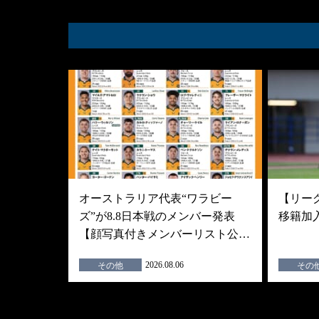
オーストラリア代表“ワラビー
【リーグ
ズ”が8.8日本戦のメンバー発表
移籍加
【顔写真付きメンバーリスト公…
2026.08.06
その他
その