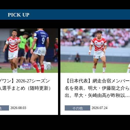
PICK UP
ワン】2026-27シーズン
【日本代表】網走合宿メンバー3
入選手まとめ（随時更新）
名を発表。明大・伊藤龍之介ら
出。早大・矢崎由高が昨秋以…
2026.08.03
2026.07.24
他
その他