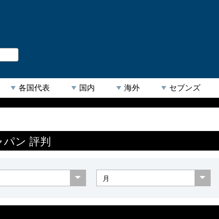
。
閉じる
各国代表
国内
海外
セブンズ
【人気キーワード】
ャパン 評判