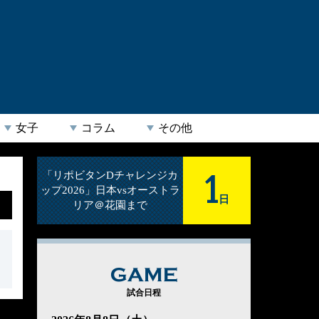
女子
コラム
その他
1
「リポビタンDチャレンジカ
ップ2026」日本vsオーストラ
日
リア＠花園まで
GAME
試合日程