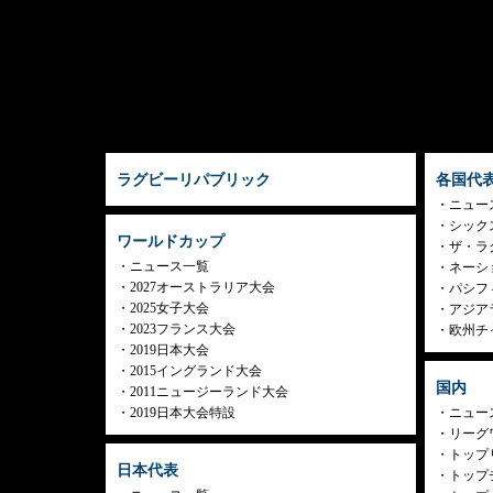
ラグビーリパブリック
各国代
ニュー
シック
ワールドカップ
ザ・ラ
ニュース一覧
ネーシ
2027オーストラリア大会
パシフ
2025女子大会
アジア
2023フランス大会
欧州チ
2019日本大会
2015イングランド大会
国内
2011ニュージーランド大会
2019日本大会特設
ニュー
リーグ
トップリ
日本代表
トップチ