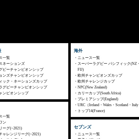
表
海外
ス一覧
ニュース一覧
スネーションズ
スーパーラグビー パシフィック(NZ
グビーチャンピオンシップ
FIJ)
ョンズチャンピオンシップ
欧州チャンピオンズカップ
ィック・ネーションズカップ
欧州チャレンジカップ
ラグビーチャンピオンシップ
NPC(New Zealand)
ャンピオンシップ
カリーカップ(South Africa)
プレミアシップ(England)
URC（Ireland・Wales・Scotland・Ita
トップ14(France)
ス一覧
ワン
セブンズ
ーグ(~2021)
ャレンジリーグ(~2021)
ニュース一覧