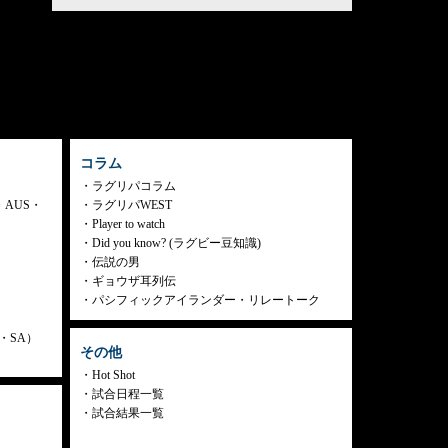
コラム
ラグリパコラム
・AUS・
ラグリパWEST
Player to watch
Did you know? (ラグビー豆知識)
伝説の男
ギョウザ耳列伝
パシフィックアイランダー・リレートーク
ly・SA）
その他
Hot Shot
試合日程一覧
試合結果一覧