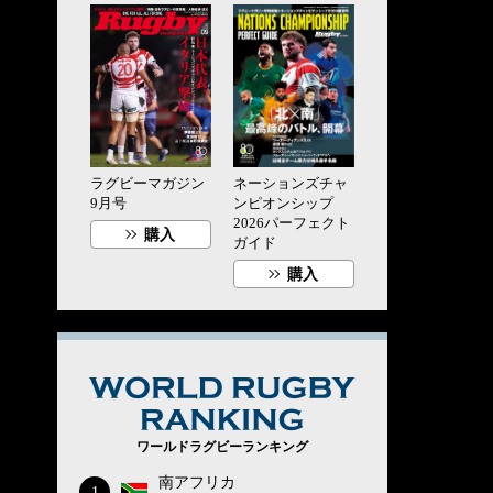
ラグビーマガジン
ネーションズチャ
9月号
ンピオンシップ
2026パーフェクト
購入
ガイド
購入
WORLD RUG
ワールドラグビーランキング
南アフリカ
1