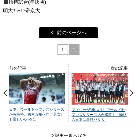
招待試合(準決勝)
明大35−17帝京大
前のページへ
1
2
前の記事
次の記事
日本、ワールドセブンズシリーズ
フィジーが3季ぶりにワールドセ
から降格。東京五輪へ向け男女と
ブンズシリーズ総合優勝！ 降格
も厳しい状況に。
の日本は最終パリ大..
記事一覧へ戻る